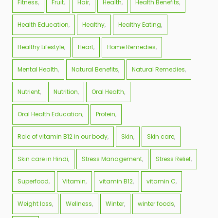
Fitness
Fruit
Hair
Health
Health Benefits
Health Education
Healthy
Healthy Eating
Healthy Lifestyle
Heart
Home Remedies
Mental Health
Natural Benefits
Natural Remedies
Nutrient
Nutrition
Oral Health
Oral Health Education
Protein
Role of vitamin B12 in our body
Skin
Skin care
Skin care in Hindi
Stress Management
Stress Relief
Superfood
Vitamin
vitamin B12
vitamin C
Weight loss
Wellness
Winter
winter foods