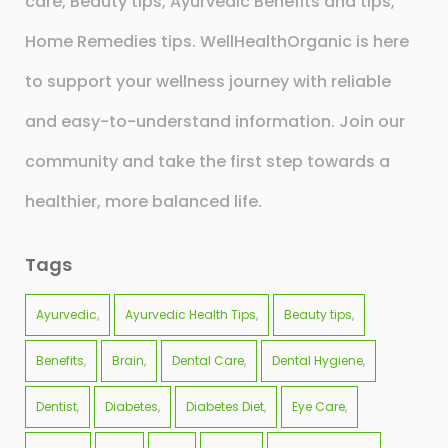
care, Beauty tips, Ayurvedic Benefits and tips,
Home Remedies tips. WellHealthOrganic is here
to support your wellness journey with reliable
and easy-to-understand information. Join our
community and take the first step towards a
healthier, more balanced life.
Tags
Ayurvedic
Ayurvedic Health Tips
Beauty tips
Benefits
Brain
Dental Care
Dental Hygiene
Dentist
Diabetes
Diabetes Diet
Eye Care