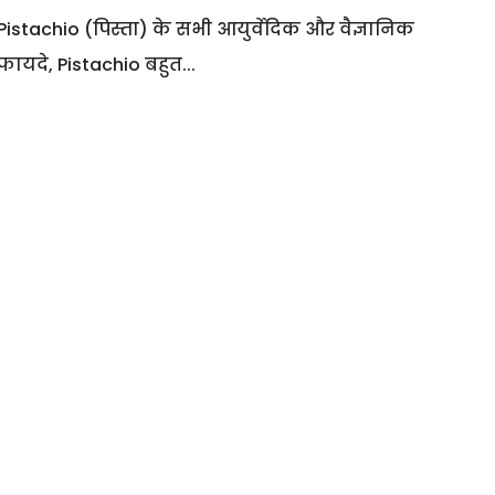
Pistachio (पिस्ता) के सभी आयुर्वेदिक और वैज्ञानिक
फायदे, Pistachio बहुत...