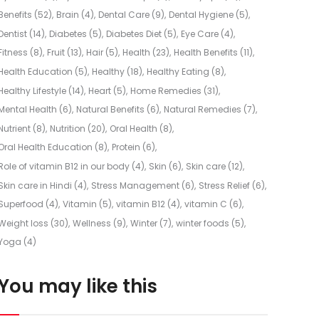
Benefits
(52)
Brain
(4)
Dental Care
(9)
Dental Hygiene
(5)
Dentist
(14)
Diabetes
(5)
Diabetes Diet
(5)
Eye Care
(4)
Fitness
(8)
Fruit
(13)
Hair
(5)
Health
(23)
Health Benefits
(11)
Health Education
(5)
Healthy
(18)
Healthy Eating
(8)
Healthy Lifestyle
(14)
Heart
(5)
Home Remedies
(31)
Mental Health
(6)
Natural Benefits
(6)
Natural Remedies
(7)
Nutrient
(8)
Nutrition
(20)
Oral Health
(8)
Oral Health Education
(8)
Protein
(6)
Role of vitamin B12 in our body
(4)
Skin
(6)
Skin care
(12)
Skin care in Hindi
(4)
Stress Management
(6)
Stress Relief
(6)
Superfood
(4)
Vitamin
(5)
vitamin B12
(4)
vitamin C
(6)
Weight loss
(30)
Wellness
(9)
Winter
(7)
winter foods
(5)
Yoga
(4)
You may like this