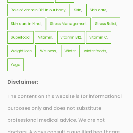
Role of vitamin B12 in our body
Skin
Skin care
Skin care in Hindi
Stress Management
Stress Relief
Superfood
Vitamin
vitamin B12
vitamin C
Weight loss
Wellness
Winter
winter foods
Yoga
Disclaimer:
The content on this website is for informational
purposes only and does not substitute
professional medical advice. We are not
doctors. Always consult a qualified healthcare