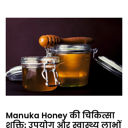
Manuka Honey की चिकित्सा
शक्ति: उपयोग और स्वास्थ्य लाभों