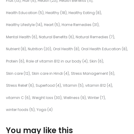
Fruit
(13)
Hair
(5)
Health
(23)
Health Benefits
(11)
Health Education
(5)
Healthy
(18)
Healthy Eating
(8)
Healthy Lifestyle
(14)
Heart
(5)
Home Remedies
(31)
Mental Health
(6)
Natural Benefits
(6)
Natural Remedies
(7)
Nutrient
(8)
Nutrition
(20)
Oral Health
(8)
Oral Health Education
(8)
Protein
(6)
Role of vitamin B12 in our body
(4)
Skin
(6)
Skin care
(12)
Skin care in Hindi
(4)
Stress Management
(6)
Stress Relief
(6)
Superfood
(4)
Vitamin
(5)
vitamin B12
(4)
vitamin C
(6)
Weight loss
(30)
Wellness
(9)
Winter
(7)
winter foods
(5)
Yoga
(4)
You may like this