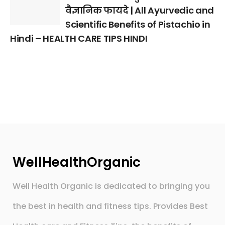
वैज्ञानिक फायदे | All Ayurvedic and
Scientific Benefits of Pistachio in
Hindi – HEALTH CARE TIPS HINDI
WellHealthOrganic
Well Health Organic is dedicated to bringing you
the best in health and fitness tips. Provides Best