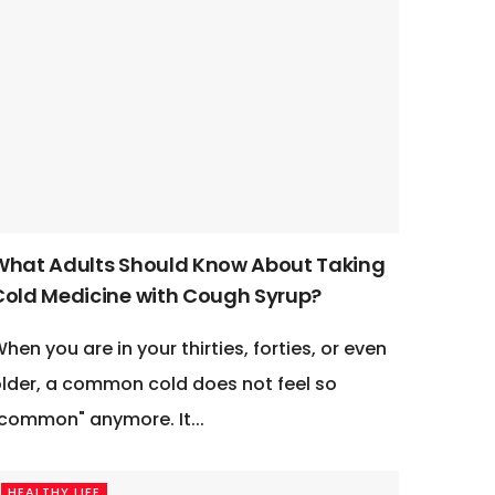
What Adults Should Know About Taking
Cold Medicine with Cough Syrup?
hen you are in your thirties, forties, or even
lder, a common cold does not feel so
common" anymore. It...
HEALTHY LIFE