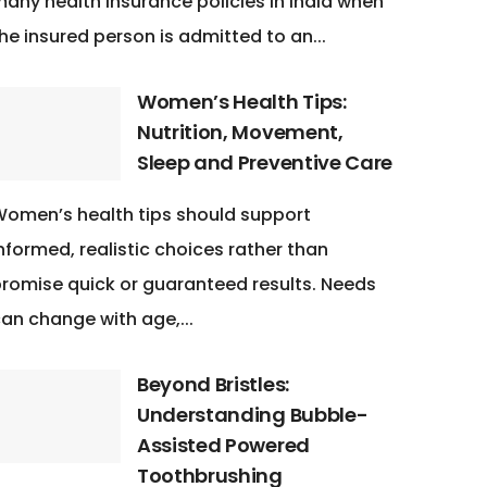
any health insurance policies in India when
he insured person is admitted to an...
Women’s Health Tips:
Nutrition, Movement,
Sleep and Preventive Care
omen’s health tips should support
nformed, realistic choices rather than
romise quick or guaranteed results. Needs
an change with age,...
Beyond Bristles:
Understanding Bubble-
Assisted Powered
Toothbrushing