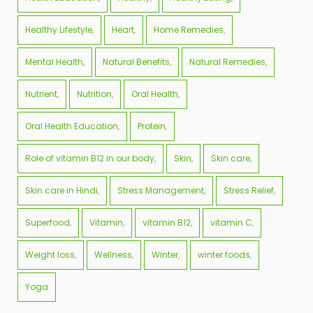
Healthy Lifestyle
Heart
Home Remedies
Mental Health
Natural Benefits
Natural Remedies
Nutrient
Nutrition
Oral Health
Oral Health Education
Protein
Role of vitamin B12 in our body
Skin
Skin care
Skin care in Hindi
Stress Management
Stress Relief
Superfood
Vitamin
vitamin B12
vitamin C
Weight loss
Wellness
Winter
winter foods
Yoga