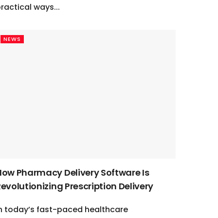
ractical ways...
NEWS
How Pharmacy Delivery Software Is
evolutionizing Prescription Delivery
n today’s fast-paced healthcare