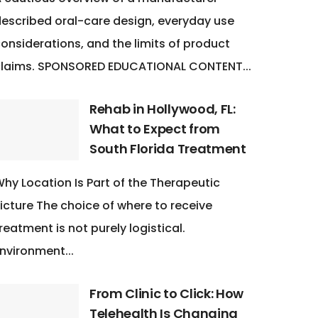
escribed oral-care design, everyday use
onsiderations, and the limits of product
claims. SPONSORED EDUCATIONAL CONTENT...
Rehab in Hollywood, FL:
What to Expect from
South Florida Treatment
hy Location Is Part of the Therapeutic
icture The choice of where to receive
reatment is not purely logistical.
nvironment...
From Clinic to Click: How
Telehealth Is Changing