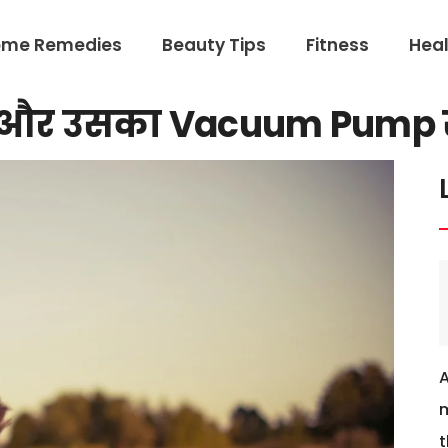
ome Remedies
Beauty Tips
Fitness
Heal
on और उसका Vacuum Pump 
m
t