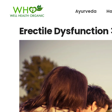
Ayurveda
H
Erectile Dysfuncti