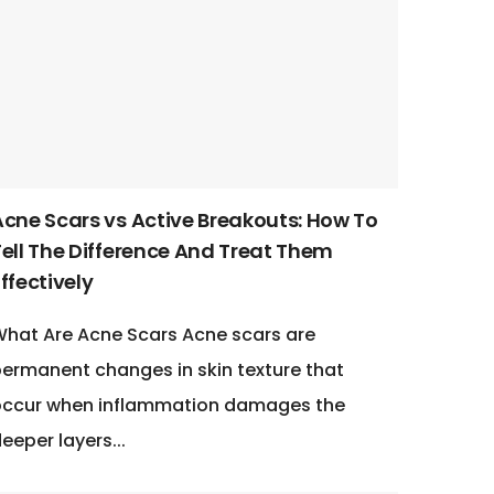
Acne Scars vs Active Breakouts: How To
Tell The Difference And Treat Them
ffectively
hat Are Acne Scars Acne scars are
ermanent changes in skin texture that
occur when inflammation damages the
eeper layers...