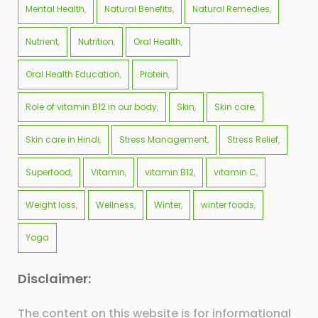
Mental Health
Natural Benefits
Natural Remedies
Nutrient
Nutrition
Oral Health
Oral Health Education
Protein
Role of vitamin B12 in our body
Skin
Skin care
Skin care in Hindi
Stress Management
Stress Relief
Superfood
Vitamin
vitamin B12
vitamin C
Weight loss
Wellness
Winter
winter foods
Yoga
Disclaimer:
The content on this website is for informational