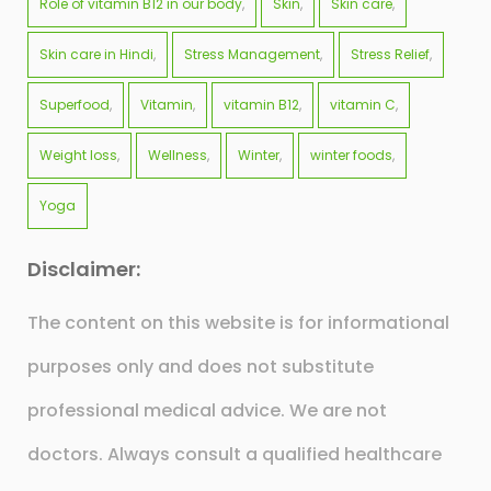
Role of vitamin B12 in our body
Skin
Skin care
Skin care in Hindi
Stress Management
Stress Relief
Superfood
Vitamin
vitamin B12
vitamin C
Weight loss
Wellness
Winter
winter foods
Yoga
Disclaimer:
The content on this website is for informational
purposes only and does not substitute
professional medical advice. We are not
doctors. Always consult a qualified healthcare