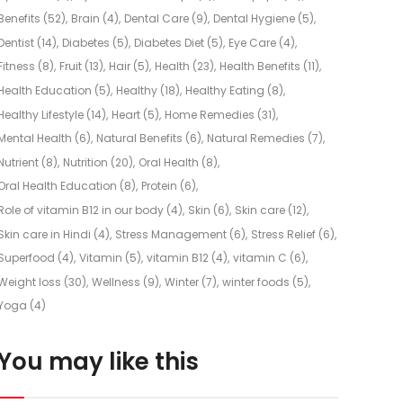
Benefits
(52)
Brain
(4)
Dental Care
(9)
Dental Hygiene
(5)
Dentist
(14)
Diabetes
(5)
Diabetes Diet
(5)
Eye Care
(4)
Fitness
(8)
Fruit
(13)
Hair
(5)
Health
(23)
Health Benefits
(11)
Health Education
(5)
Healthy
(18)
Healthy Eating
(8)
Healthy Lifestyle
(14)
Heart
(5)
Home Remedies
(31)
Mental Health
(6)
Natural Benefits
(6)
Natural Remedies
(7)
Nutrient
(8)
Nutrition
(20)
Oral Health
(8)
Oral Health Education
(8)
Protein
(6)
Role of vitamin B12 in our body
(4)
Skin
(6)
Skin care
(12)
Skin care in Hindi
(4)
Stress Management
(6)
Stress Relief
(6)
Superfood
(4)
Vitamin
(5)
vitamin B12
(4)
vitamin C
(6)
Weight loss
(30)
Wellness
(9)
Winter
(7)
winter foods
(5)
Yoga
(4)
You may like this