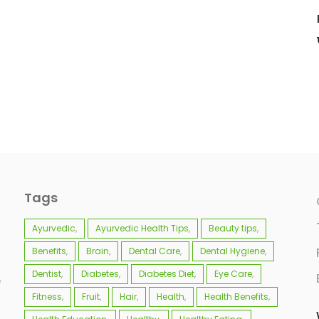
Tags
Ayurvedic
Ayurvedic Health Tips
Beauty tips
Benefits
Brain
Dental Care
Dental Hygiene
Dentist
Diabetes
Diabetes Diet
Eye Care
e
Fitness
Fruit
Hair
Health
Health Benefits