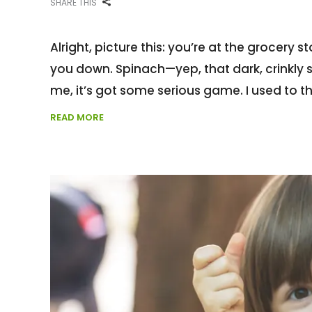
SHARE THIS
Alright, picture this: you’re at the grocery st
you down. Spinach—yep, that dark, crinkly 
me, it’s got some serious game. I used to thi
READ MORE