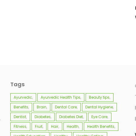
Tags
Ayurvedic
Ayurvedic Health Tips
Beauty tips
Benefits
Brain
Dental Care
Dental Hygiene
Dentist
Diabetes
Diabetes Diet
Eye Care
e
Fitness
Fruit
Hair
Health
Health Benefits