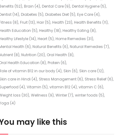
Benefits
(52)
Brain
(4)
Dental Care
(9)
Dental Hygiene
(5)
Dentist
(14)
Diabetes
(5)
Diabetes Diet
(5)
Eye Care
(4)
Fitness
(8)
Fruit
(13)
Hair
(5)
Health
(23)
Health Benefits
(11)
Health Education
(5)
Healthy
(18)
Healthy Eating
(8)
Healthy Lifestyle
(14)
Heart
(5)
Home Remedies
(31)
Mental Health
(6)
Natural Benefits
(6)
Natural Remedies
(7)
Nutrient
(8)
Nutrition
(20)
Oral Health
(8)
Oral Health Education
(8)
Protein
(6)
Role of vitamin B12 in our body
(4)
Skin
(6)
Skin care
(12)
Skin care in Hindi
(4)
Stress Management
(6)
Stress Relief
(6)
Superfood
(4)
Vitamin
(5)
vitamin B12
(4)
vitamin C
(6)
Weight loss
(30)
Wellness
(9)
Winter
(7)
winter foods
(5)
Yoga
(4)
You may like this