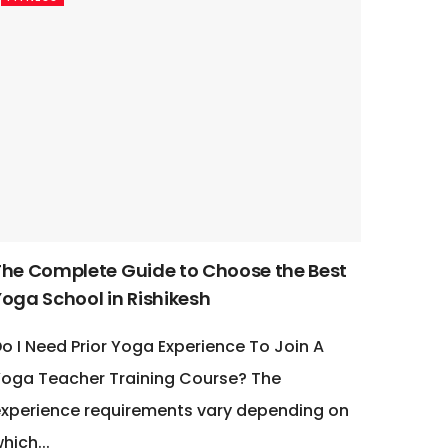
The Complete Guide to Choose the Best
Yoga School in Rishikesh
o I Need Prior Yoga Experience To Join A
oga Teacher Training Course? The
xperience requirements vary depending on
hich...