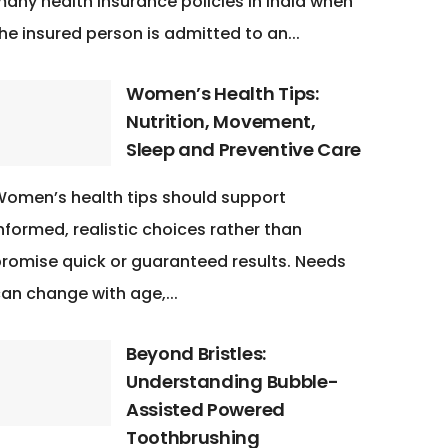
any health insurance policies in India when
he insured person is admitted to an...
Women’s Health Tips:
Nutrition, Movement,
Sleep and Preventive Care
omen’s health tips should support
nformed, realistic choices rather than
romise quick or guaranteed results. Needs
an change with age,...
Beyond Bristles:
Understanding Bubble-
Assisted Powered
Toothbrushing