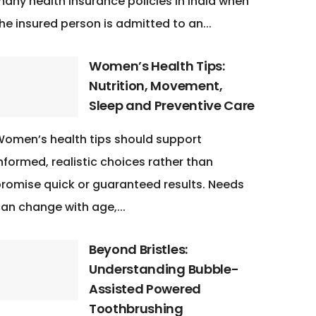
any health insurance policies in India when
he insured person is admitted to an...
Women’s Health Tips:
Nutrition, Movement,
Sleep and Preventive Care
omen’s health tips should support
nformed, realistic choices rather than
romise quick or guaranteed results. Needs
an change with age,...
Beyond Bristles:
Understanding Bubble-
Assisted Powered
Toothbrushing