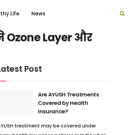
thy Life
News
सने Ozone Layer और
Latest Post
Are AYUSH Treatments
Covered by Health
Insurance?
AYUSH treatment may be covered under