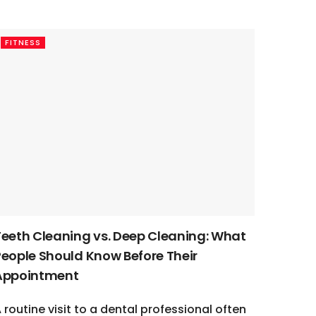
FITNESS
Teeth Cleaning vs. Deep Cleaning: What
People Should Know Before Their
Appointment
 routine visit to a dental professional often