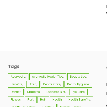
Tags
Ayurvedic
Ayurvedic Health Tips
Beauty tips
Benefits
Brain
Dental Care
Dental Hygiene
Dentist
Diabetes
Diabetes Diet
Eye Care
e
Fitness
Fruit
Hair
Health
Health Benefits