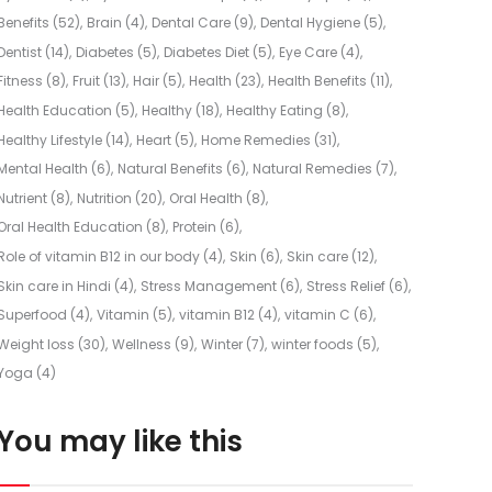
Benefits
(52)
Brain
(4)
Dental Care
(9)
Dental Hygiene
(5)
Dentist
(14)
Diabetes
(5)
Diabetes Diet
(5)
Eye Care
(4)
Fitness
(8)
Fruit
(13)
Hair
(5)
Health
(23)
Health Benefits
(11)
Health Education
(5)
Healthy
(18)
Healthy Eating
(8)
Healthy Lifestyle
(14)
Heart
(5)
Home Remedies
(31)
Mental Health
(6)
Natural Benefits
(6)
Natural Remedies
(7)
Nutrient
(8)
Nutrition
(20)
Oral Health
(8)
Oral Health Education
(8)
Protein
(6)
Role of vitamin B12 in our body
(4)
Skin
(6)
Skin care
(12)
Skin care in Hindi
(4)
Stress Management
(6)
Stress Relief
(6)
Superfood
(4)
Vitamin
(5)
vitamin B12
(4)
vitamin C
(6)
Weight loss
(30)
Wellness
(9)
Winter
(7)
winter foods
(5)
Yoga
(4)
You may like this