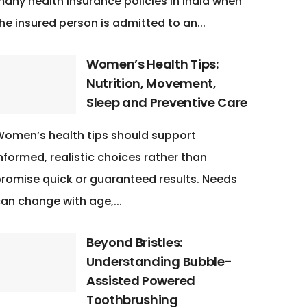
any health insurance policies in India when
he insured person is admitted to an...
Women’s Health Tips:
Nutrition, Movement,
Sleep and Preventive Care
omen’s health tips should support
nformed, realistic choices rather than
romise quick or guaranteed results. Needs
an change with age,...
Beyond Bristles:
Understanding Bubble-
Assisted Powered
Toothbrushing