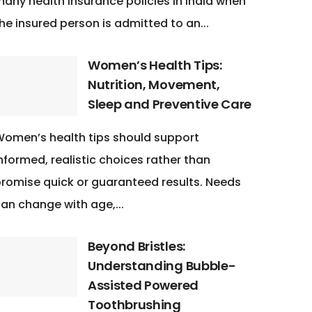
any health insurance policies in India when
he insured person is admitted to an...
Women’s Health Tips:
Nutrition, Movement,
Sleep and Preventive Care
omen’s health tips should support
nformed, realistic choices rather than
romise quick or guaranteed results. Needs
an change with age,...
Beyond Bristles:
Understanding Bubble-
Assisted Powered
Toothbrushing