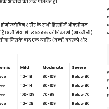
ीमिक आबादी का उच्च प्रतिशत है।
A
d
c
 हीमोग्लोबिन शरीर के सभी हिस्सों में ऑक्सीजन
र्ण है। एनीमिया भी लाल रक्त कोशिकाओं (आरबीसी)
ीमा जिसके बाद एक व्यक्ति (बच्चों, वयस्कों और
a
emic
Mild
Moderate
Severe
W
ove
110-119
80-109
Below 80
P
ove
110-114
80-109
Below 80
t
ove
100-109
70-99
Below 70
E
ove
110-129
80-109
Below 80