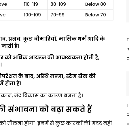
ove
110-119
80-109
Below 80
ove
100-109
70-99
Below 70
राव, प्रसव, कुछ बीमारियों, मासिक धर्म आदि के
T
जाती है।
m
शरीर को अधिक आयरन की आवश्यकता होती है,
c
।
ेशन के बाद, अस्थि मज्जा, स्टेम सेल की
ं होता है।
और थकान, मंद विकास का कारण बनता है।
T
संभावना को बढ़ा सकते हैं
c
को तौलना होगा। इनमें से कुछ कारकों की मदद नहीं
e