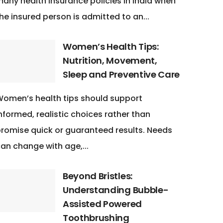
any health insurance policies in India when
he insured person is admitted to an...
Women’s Health Tips:
Nutrition, Movement,
Sleep and Preventive Care
omen’s health tips should support
nformed, realistic choices rather than
romise quick or guaranteed results. Needs
an change with age,...
Beyond Bristles:
Understanding Bubble-
Assisted Powered
Toothbrushing