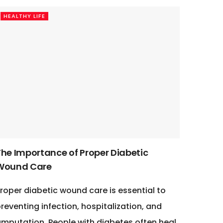
HEALTHY LIFE
The Importance of Proper Diabetic
Wound Care
roper diabetic wound care is essential to
reventing infection, hospitalization, and
mputation. People with diabetes often heal