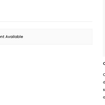
nt Available
O
s
a