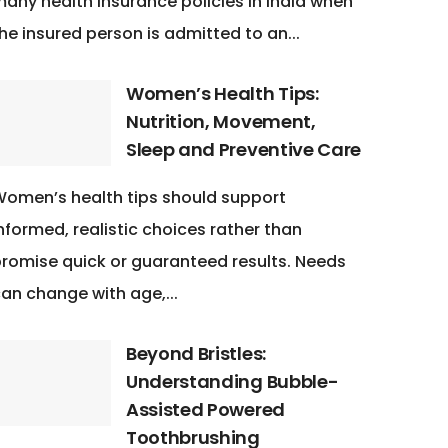
any health insurance policies in India when
he insured person is admitted to an...
Women’s Health Tips:
Nutrition, Movement,
Sleep and Preventive Care
omen’s health tips should support
nformed, realistic choices rather than
romise quick or guaranteed results. Needs
an change with age,...
Beyond Bristles:
Understanding Bubble-
Assisted Powered
Toothbrushing