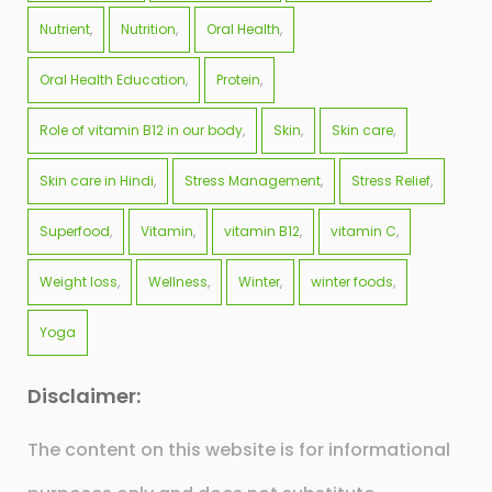
Nutrient
Nutrition
Oral Health
Oral Health Education
Protein
Role of vitamin B12 in our body
Skin
Skin care
Skin care in Hindi
Stress Management
Stress Relief
Superfood
Vitamin
vitamin B12
vitamin C
Weight loss
Wellness
Winter
winter foods
Yoga
Disclaimer:
The content on this website is for informational