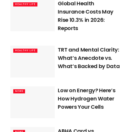
Global Health
HEALTHY LIFE
Insurance Costs May
Rise 10.3% in 2026:
Reports
TRT and Mental Clarity:
HEALTHY LIFE
What’s Anecdote vs.
What’s Backed by Data
Low on Energy? Here’s
NEWS
How Hydrogen Water
Powers Your Cells
ABHA Card vs
NEWS