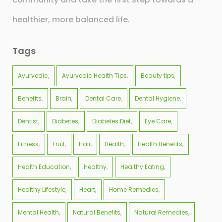
healthier, more balanced life.
Tags
Ayurvedic
Ayurvedic Health Tips
Beauty tips
Benefits
Brain
Dental Care
Dental Hygiene
Dentist
Diabetes
Diabetes Diet
Eye Care
Fitness
Fruit
Hair
Health
Health Benefits
Health Education
Healthy
Healthy Eating
Healthy Lifestyle
Heart
Home Remedies
Mental Health
Natural Benefits
Natural Remedies