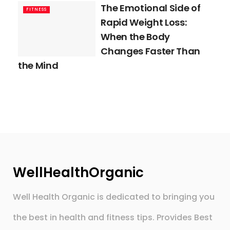
The Emotional Side of
FITNESS
Rapid Weight Loss:
When the Body
Changes Faster Than
the Mind
WellHealthOrganic
Well Health Organic is dedicated to bringing you
the best in health and fitness tips. Provides Best