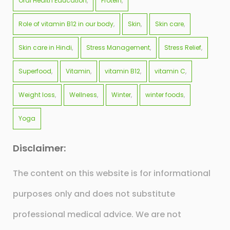
Oral Health Education
Protein
Role of vitamin B12 in our body
Skin
Skin care
Skin care in Hindi
Stress Management
Stress Relief
Superfood
Vitamin
vitamin B12
vitamin C
Weight loss
Wellness
Winter
winter foods
Yoga
Disclaimer:
The content on this website is for informational
purposes only and does not substitute
professional medical advice. We are not