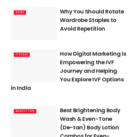
Why You Should Rotate
NEWS
Wardrobe Staples to
Avoid Repetition
How Digital Marketing is
FITNESS
Empowering the IVF
Journey and Helping
You Explore IVF Options
in India
Best Brightening Body
BEAUTY TIPS
Wash & Even-Tone
(De-tan) Body Lotion
Combos for Even-