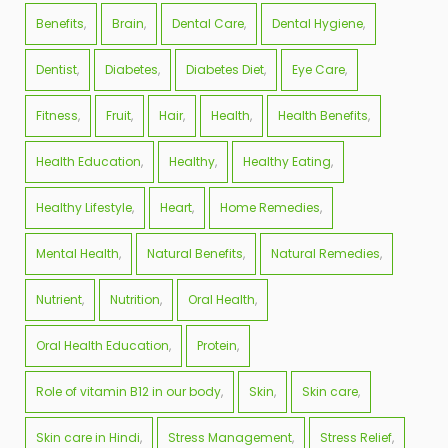
Benefits
Brain
Dental Care
Dental Hygiene
Dentist
Diabetes
Diabetes Diet
Eye Care
Fitness
Fruit
Hair
Health
Health Benefits
Health Education
Healthy
Healthy Eating
Healthy Lifestyle
Heart
Home Remedies
Mental Health
Natural Benefits
Natural Remedies
Nutrient
Nutrition
Oral Health
Oral Health Education
Protein
Role of vitamin B12 in our body
Skin
Skin care
Skin care in Hindi
Stress Management
Stress Relief