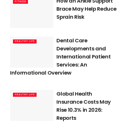
How an Ankle Support
FITNESS
Brace May Help Reduce
Sprain Risk
Dental Care
HEALTHY LIFE
Developments and
International Patient
Services: An
Informational Overview
Global Health
HEALTHY LIFE
Insurance Costs May
Rise 10.3% in 2026:
Reports