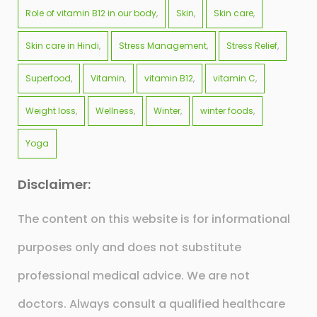
Role of vitamin B12 in our body
Skin
Skin care
Skin care in Hindi
Stress Management
Stress Relief
Superfood
Vitamin
vitamin B12
vitamin C
Weight loss
Wellness
Winter
winter foods
Yoga
Disclaimer:
The content on this website is for informational
purposes only and does not substitute
professional medical advice. We are not
doctors. Always consult a qualified healthcare