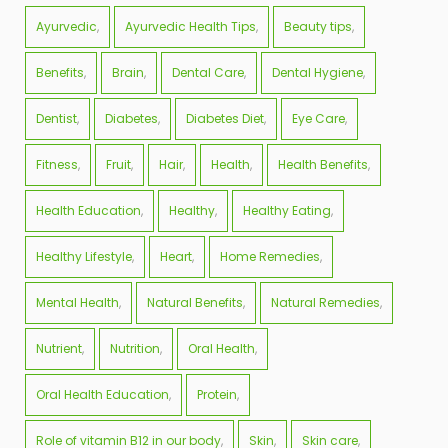
Ayurvedic
Ayurvedic Health Tips
Beauty tips
Benefits
Brain
Dental Care
Dental Hygiene
Dentist
Diabetes
Diabetes Diet
Eye Care
Fitness
Fruit
Hair
Health
Health Benefits
Health Education
Healthy
Healthy Eating
Healthy Lifestyle
Heart
Home Remedies
Mental Health
Natural Benefits
Natural Remedies
Nutrient
Nutrition
Oral Health
Oral Health Education
Protein
Role of vitamin B12 in our body
Skin
Skin care